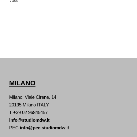
Varie
MILANO
Milano, Viale Cirene, 14
20135 Milano ITALY
T +39 02 96845457
info@studiomdw.it
PEC
info@pec.studiomdw.it