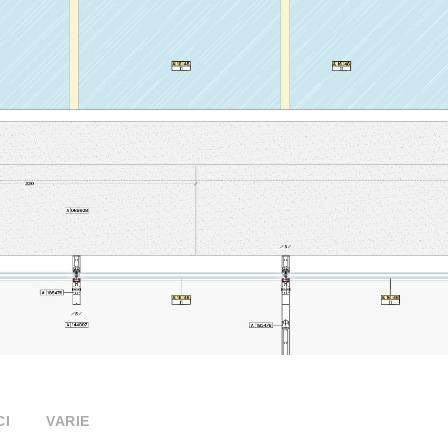
CI
VARIE